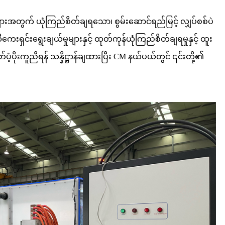
ျက်များအတွက် ယုံကြည်စိတ်ချရသော၊ စွမ်းဆောင်ရည်မြင့် လျှပ်စစ်ပဲ
ေးရှင်းရွေးချယ်မှုများနှင့် ထုတ်ကုန်ယုံကြည်စိတ်ချရမှုနှင့် ထူး
ပံ့ပိုးကူညီရန် သန္နိဋ္ဌာန်ချထားပြီး CM နယ်ပယ်တွင် ၎င်းတို့၏