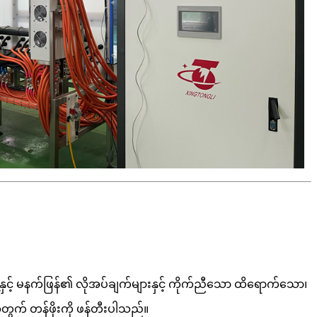
နေ့နှင့် မနက်ဖြန်၏ လိုအပ်ချက်များနှင့် ကိုက်ညီသော ထိရောက်သော၊
အတွက် တန်ဖိုးကို ဖန်တီးပါသည်။