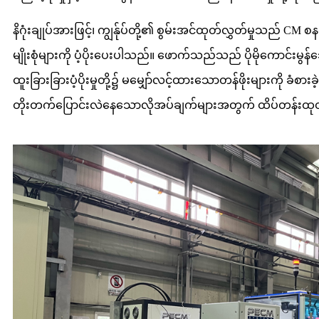
နိဂုံးချုပ်အားဖြင့်၊ ကျွန်ုပ်တို့၏ စွမ်းအင်ထုတ်လွှတ်မှုသည် C
မျိုးစုံများကို ပံ့ပိုးပေးပါသည်။ ဖောက်သည်သည် ပိုမိုကောင်းမွန်သ
ထူးခြားခြားပံ့ပိုးမှုတို့၌ မမျှော်လင့်ထားသောတန်ဖိုးများကို ခံစ
တိုးတက်ပြောင်းလဲနေသောလိုအပ်ချက်များအတွက် ထိပ်တန်းထုတ်က