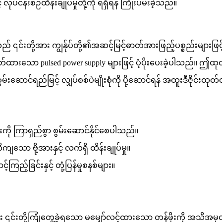
လုပ်ငန်းစဉ်ထိန်းချုပ်မှုတို့ကို ရရှိရန် ကြိုးပမ်းခဲ့သည်။
 ၎င်းတို့အား ကျွန်ုပ်တို့၏အဆင့်မြင့်ဓာတ်အားဖြည့်ပစ္စည်းများဖြင့
တ်ထားသော pulsed power supply များဖြင့် ပံ့ပိုးပေးခဲ့ပါသည်။
းဆောင်ရည်မြင့် လျှပ်စစ်ပဲမျိုးစုံကို ပို့ဆောင်ရန် အထူးဒီဇိုင်း
းကို ကြာရှည်စွာ စွမ်းဆောင်နိုင်စေပါသည်။
ျသော ဗို့အားနှင့် လက်ရှိ ထိန်းချုပ်မှု။
ကြည့်ခြင်းနှင့် တုံ့ပြန်မှုစနစ်များ။
၎င်းတို့ကြုံတွေ့ခဲ့ရသော မမျှော်လင့်ထားသော တန်ဖိုးကို အသိအမှတ