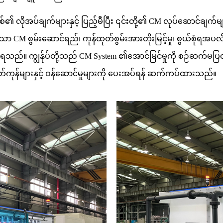
M စနစ်၏ လိုအပ်ချက်များနှင့် ပြည့်မီပြီး ၎င်းတို့၏ CM လုပ်ဆောင်ခ
ော CM စွမ်းဆောင်ရည်၊ ကုန်ထုတ်စွမ်းအားတိုးမြင့်မှု၊ စွယ်စုံရအပလီက
ားခဲ့ရသည်။ ကျွန်ုပ်တို့သည် CM System ၏အောင်မြင်မှုကို စဉ်ဆက်မပြတ်
ုန်များနှင့် ဝန်ဆောင်မှုများကို ပေးအပ်ရန် ဆက်ကပ်ထားသည်။