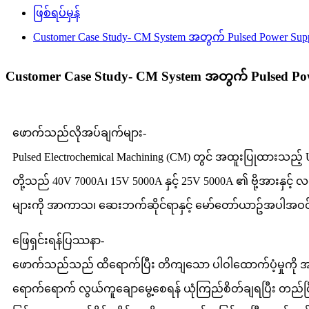
ဖြစ်ရပ်မှန်
Customer Case Study- CM System အတွက် Pulsed Power Supp
Customer Case Study- CM System အတွက် Pulsed Pow
ဖောက်သည်လိုအပ်ချက်များ-
Pulsed Electrochemical Machining (CM) တွင် အထူးပြုထားသည့်
တို့သည် 40V 7000A၊ 15V 5000A နှင့် 25V 5000A ၏ ဗို့အားနှင့်
များကို အာကာသ၊ ဆေးဘက်ဆိုင်ရာနှင့် မော်တော်ယာဥ်အပါအဝင် စ
ဖြေရှင်းရန်ပြဿနာ-
ဖောက်သည်သည် ထိရောက်ပြီး တိကျသော ပါဝါထောက်ပံ့မှုကို အသုံးပြ
ရောက်ရောက် လွယ်ကူချောမွေ့စေရန် ယုံကြည်စိတ်ချရပြီး တည်ငြိမ