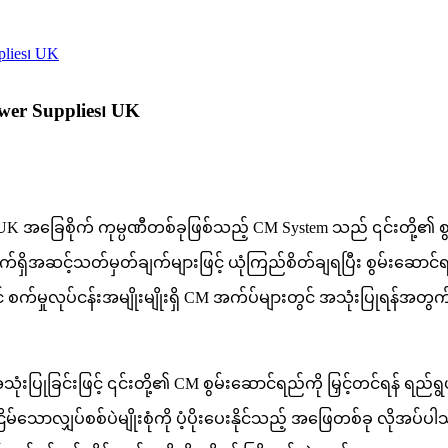
lies၊ UK
er Supplies၊ UK
 UK အခြေစိုက် ကုမ္ပဏီတစ်ခုဖြစ်သည့် CM System သည် ၎င်းတို့၏ စ
 လက်ရှိအဆင့်သတ်မှတ်ချက်များဖြင့် ယုံကြည်စိတ်ချရပြီး စွမ်းဆောင်
က်မှုလုပ်ငန်းအမျိုးမျိုးရှိ CM အက်ပ်များတွင် အသုံးပြုရန်အတ
ုခြင်းဖြင့် ၎င်းတို့၏ CM စွမ်းဆောင်ရည်ကို မြှင့်တင်ရန် ရည်ရွယ
်သောလျှပ်စစ်ပဲမျိုးစုံကို ပံ့ပိုးပေးနိုင်သည့် အဖြေတစ်ခု လို