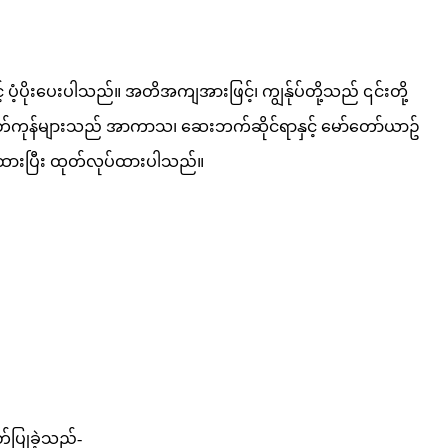
် ပံ့ပိုးပေးပါသည်။ အတိအကျအားဖြင့်၊ ကျွန်ုပ်တို့သည် ၎င်းတို့
 ဤထုတ်ကုန်များသည် အာကာသ၊ ဆေးဘက်ဆိုင်ရာနှင့် မော်တော်ယာဥ်
ထုတ်ထားပြီး ထုတ်လုပ်ထားပါသည်။
်ပြုခဲ့သည်-