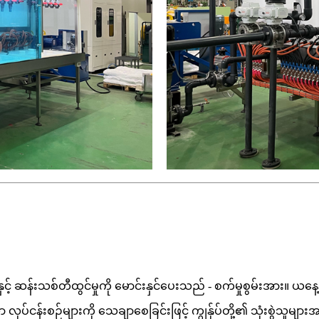
းနှင့် ဆန်းသစ်တီထွင်မှုကို မောင်းနှင်ပေးသည် - စက်မှုစွမ်းအား။ ယ
်ငန်းစဉ်များကို သေချာစေခြင်းဖြင့် ကျွန်ုပ်တို့၏ သုံးစွဲသူများ