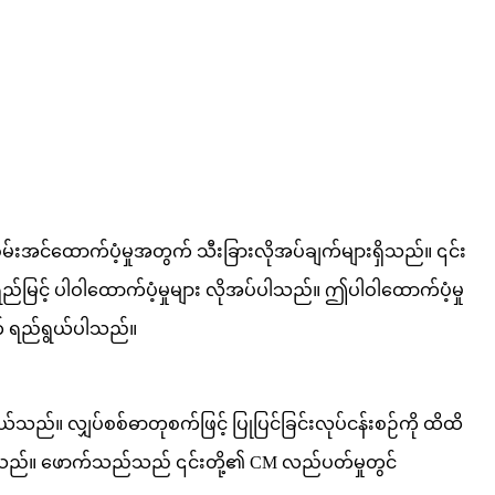
ွမ်းအင်ထောက်ပံ့မှုအတွက် သီးခြားလိုအပ်ချက်များရှိသည်။ ၎င်း
ရည်မြင့် ပါဝါထောက်ပံ့မှုများ လိုအပ်ပါသည်။ ဤပါဝါထောက်ပံ့မှု
ွက် ရည်ရွယ်ပါသည်။
်သည်။ လျှပ်စစ်ဓာတုစက်ဖြင့် ပြုပြင်ခြင်းလုပ်ငန်းစဉ်ကို ထိထိ
အပ်ပါသည်။ ဖောက်သည်သည် ၎င်းတို့၏ CM လည်ပတ်မှုတွင်