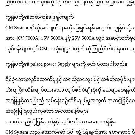
မြင့်မားသော စက်ပိုင်းဆိုင်ရာတိကျမှု၊ မျက်နှာပြင် အပြီးသတ်မှုနှင့် 
ကျွန်ုပ်တို့၏ထုတ်ကုန်ဖြေရှင်းချက်
CM System ၏လိုအပ်ချက်များကိုဖြေရှင်းရန်အတွက်၊ ကျွန်ုပ်တို့သည်
အား 40V 7000A၊ 15V 5000A နှင့် 25V 5000A တွင် အဆင့်သတ်မှ
လုပ်ငန်းများတွင် CM အသုံးချမှုအတွက် ယုံကြည်စိတ်ချရသော၊ စွမ်
ကျွန်ုပ်တို့၏ pulsed power Supply များကို ဖော်ပြထားပါသည်။
ခိုင်ခံ့သောတည်ဆောက်မှုနှင့် အရည်အသွေးမြင့် အစိတ်အပိုင်းမျာ
တိကျပြီး ထိန်းချုပ်ထားသော လျှပ်စစ်ပဲမျိုးစုံကို သေချာစေရန် တိက
အချိန်နှင့်တပြေးညီ လုပ်ငန်းစဉ်ထိန်းချုပ်မှုအတွက် အဆင့်မြင့်စောင့်
အသုံးပြုရလွယ်ကူသော အင်တာဖေ့စ်များ
ဖောက်သည်တုံ့ပြန်ချက်နှင့် မျှော်လင့်မထားသောတန်ဖိုး-
CM System သည် အောက်ဖော်ပြပါ တုံ့ပြန်ချက်အား ပေးဆောင်ပြီး 