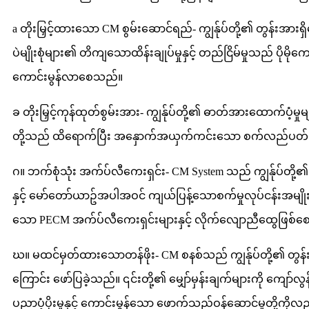
a တိုးမြှင့်ထားသော CM စွမ်းဆောင်ရည်- ကျွန်ုပ်တို့၏ တွန်
ပဲမျိုးစုံများ၏ တိကျသောထိန်းချုပ်မှုနှင့် တည်ငြိမ်မှုသည် ပိုမိုက
ကောင်းမွန်လာစေသည်။
ခ တိုးမြှင့်ကုန်ထုတ်စွမ်းအား- ကျွန်ုပ်တို့၏ ဓာတ်အားထောက်ပ
တို့သည် ထိရောက်ပြီး အနှောက်အယှက်ကင်းသော စက်လည်ပတ်မှုလုပ်ငန
ဂ။ ဘက်စုံသုံး အက်ပ်လီကေးရှင်း- CM System သည် ကျွန်ုပ်တို့၏
နှင့် မော်တော်ယာဥ်အပါအဝင် ကျယ်ပြန့်သောစက်မှုလုပ်ငန်းအမျိုး
သော PECM အက်ပ်လီကေးရှင်းများနှင့် လိုက်လျောညီထွေဖြစ်စေရန
ဃ။ မထင်မှတ်ထားသောတန်ဖိုး- CM စနစ်သည် ကျွန်ုပ်တို့၏ တွန
ကြောင်း ဖော်ပြခဲ့သည်။ ၎င်းတို့၏ မျှော်မှန်းချက်များကို ကျ
ပညာပံ့ပိုးမှုနှင့် ကောင်းမွန်သော ဖောက်သည်ဝန်ဆောင်မှုတို့ကို