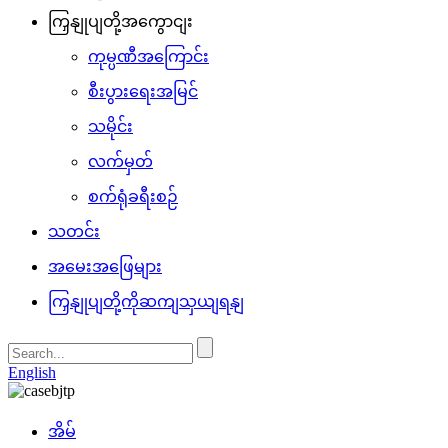
ကြှနျုပျတို့အကွောငျး
ကုမ္ပဏီအကြောင်း
စီးပွားရေးအမြင်
သမိုင်း
လက်မှတ်
စက်ရုံခရီးစဉ်
သတင်း
အမေးအဖြေများ
ကြှနျုပျတို့ကိုဆကျသှယျရနျ
English
အိမ်