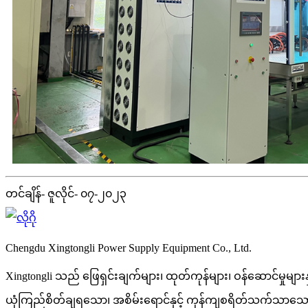
တင်ချိန်- ဇူလိုင်- ၀၇-၂၀၂၃
Chengdu Xingtongli Power Supply Equipment Co., Ltd.
Xingtongli သည် ဖြေရှင်းချက်များ၊ ထုတ်ကုန်များ၊ ဝန်ဆောင်မှုမျာ
ယုံကြည်စိတ်ချရသော၊ အစိမ်းရောင်နှင့် ကုန်ကျစရိတ်သက်သာသော လုပ