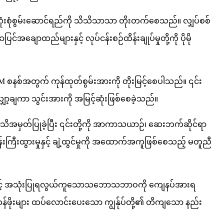
လုံးစုံစွမ်းဆောင်ရည်ကို သိသိသာသာ တိုးတက်စေသည်။ လျှပ်စစ်
င်အချောထည်များနှင့် လုပ်ငန်းစဉ်ထိန်းချုပ်မှုတို့ကို ပိုမို
CM စနစ်အတွက် ကုန်ထုတ်စွမ်းအားကို တိုးမြင့်စေပါသည်။ ၎င်း
ှော့ချကာ သွင်းအားကို အမြင့်ဆုံးဖြစ်စေခဲ့သည်။
ု အသိအမှတ်ပြုခဲ့ပြီး ၎င်းတို့ကို အာကာသယာဉ်၊ ဆေးဘက်ဆိုင်ရာ
းကြီးထွားမှုနှင့် ချဲ့ထွင်မှုကို အထောက်အကူဖြစ်စေသည့် မတူညီ
ရမှုနှင့် အသုံးပြုရလွယ်ကူသောသဘောသဘာဝကို ကျေနပ်အားရ
တန်ဖိုးများ ထပ်လောင်းပေးသော ကျွန်ုပ်တို့၏ တိကျသော နည်း