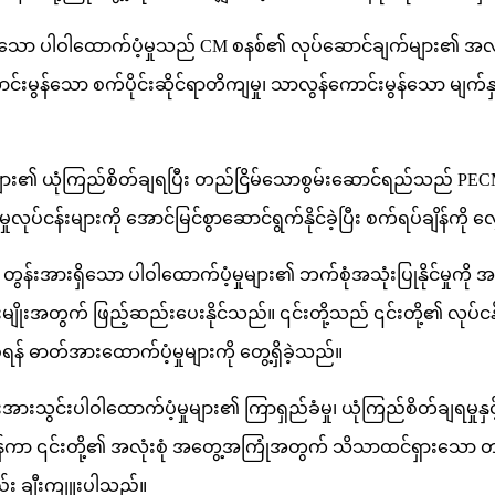
းအားရှိသော ပါဝါထောက်ပံ့မှုသည် CM စနစ်၏ လုပ်ဆောင်ချက်များ၏ အ
ောင်းမွန်သော စက်ပိုင်းဆိုင်ရာတိကျမှု၊ သာလွန်ကောင်းမွန်သော မျက်နှာပြ
ံ့မှုများ၏ ယုံကြည်စိတ်ချရပြီး တည်ငြိမ်သောစွမ်းဆောင်ရည်သည် PE
်းများကို အောင်မြင်စွာဆောင်ရွက်နိုင်ခဲ့ပြီး စက်ရပ်ချိန်ကို လျ
 တွန်းအားရှိသော ပါဝါထောက်ပံ့မှုများ၏ ဘက်စုံအသုံးပြုနိုင်မှုကိ
မျိုးအတွက် ဖြည့်ဆည်းပေးနိုင်သည်။ ၎င်းတို့သည် ၎င်းတို့၏ လုပ်ငန်
် ဓာတ်အားထောက်ပံ့မှုများကို တွေ့ရှိခဲ့သည်။
်းအားသွင်းပါဝါထောက်ပံ့မှုများ၏ ကြာရှည်ခံမှု၊ ယုံကြည်စိတ်ချ
ော်လွန်ကာ ၎င်းတို့၏ အလုံးစုံ အတွေ့အကြုံအတွက် သိသာထင်ရှားသော 
လည်း ချီးကျူးပါသည်။