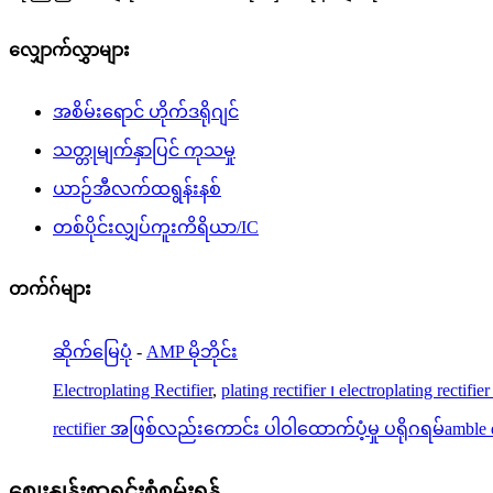
လျှောက်လွှာများ
အစိမ်းရောင် ဟိုက်ဒရိုဂျင်
သတ္တုမျက်နှာပြင် ကုသမှု
ယာဉ်အီလက်ထရွန်းနစ်
တစ်ပိုင်းလျှပ်ကူးကိရိယာ/IC
တက်ဂ်များ
ဆိုက်မြေပုံ
-
AMP မိုဘိုင်း
Electroplating Rectifier
,
plating rectifier ၊ electroplating rectif
rectifier အဖြစ်လည်းကောင်း ပါဝါထောက်ပံ့မှု ပရိုဂရမ်amble 
စျေးနှုန်းစာရင်းစုံစမ်းရန်